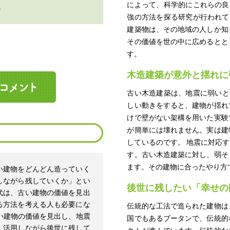
によって、科学的にこれらの良
す
強の方法を探る研究が行われて
建築物は、その地域の人しか知
その価値を世の中に広めるとと
す。
木造建築が意外と揺れに
古い木造建築は、地震に弱いと
しい動きをすると、建物が揺れ
けで壁がない架構を用いた実験
が簡単には壊れません。実は建
しているのです。 地震に対応
す。古い木造建築に対し、弱そ
ます。その建物に合ったやり方
い建物をどんどん造っていく
しながら残していくか」とい
後世に残したい「幸せの
代は、古い建物の価値を見出
る方法を考える人も必要にな
伝統的な工法で造られた建物は
い建物の価値を見出し、地震
国でもあるブータンで、伝統的
、活用しながら後世に残して