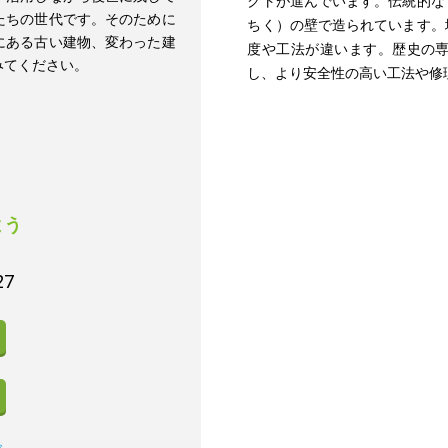
クトが進んでいます。伝統的な
たちの世代です。そのために
ちく）の壁で造られています。
にある古い建物、変わった建
度や工法が違います。歴史の
みてください。
し、より安全性の高い工法や修
よう
27