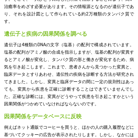
治癒率をめざす必要があります。その情報源となるのが遺伝子であ
り、それを設計図として作られている約2万種類のタンパク質で
す。
遺伝子と疾病の因果関係を調べる
遺伝子は4種類のDNAの文字（塩基）の配列で構成されています。
塩基の配列がアミノ酸の合成を指示しますが、塩基の配列が変異す
るとアミノ酸が変化し、タンパク質の形と働きが変化するため、病
気を引き起こします。これまで、患者さんから見つかった変異と、
臨床データとすりあわせ、遺伝性の疾病を診断する方法が研究され
てきました。しかし、変異と臨床データの間に一定の規則性はあっ
ても、変異から疾患を正確に診断することはできていませんでし
た。正確な診断には、変異がどうやって疾患を引き起こすかという
因果関係がつかめていなければならないのです。
因果関係をデータベースに反映
例えばネット通販でコーヒーを買うと、ほかの人の購入履歴などに
基づいてクッキーの広告が表示されたりします。しかし、なかには