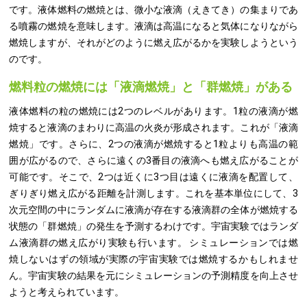
です。液体燃料の燃焼とは、微小な液滴（えきてき）の集まりであ
る噴霧の燃焼を意味します。液滴は高温になると気体になりながら
燃焼しますが、それがどのように燃え広がるかを実験しようという
のです。
燃料粒の燃焼には「液滴燃焼」と「群燃焼」がある
液体燃料の粒の燃焼には2つのレベルがあります。1粒の液滴が燃
焼すると液滴のまわりに高温の火炎が形成されます。これが「液滴
燃焼」です。さらに、2つの液滴が燃焼すると1粒よりも高温の範
囲が広がるので、さらに遠くの3番目の液滴へも燃え広がることが
可能です。そこで、2つは近くに3つ目は遠くに液滴を配置して、
ぎりぎり燃え広がる距離を計測します。これを基本単位にして、3
次元空間の中にランダムに液滴が存在する液滴群の全体が燃焼する
状態の「群燃焼」の発生を予測するわけです。宇宙実験ではランダ
ム液滴群の燃え広がり実験も行います。 シミュレーションでは燃
焼しないはずの領域が実際の宇宙実験では燃焼するかもしれませ
ん。宇宙実験の結果を元にシミュレーションの予測精度を向上させ
ようと考えられています。