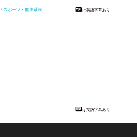
統 / スポーツ・健康系統
は英語字幕あり
家政・生活系
You're what 
神戸学院大学
栄養学部
栄養学
講師
鳴海 愛子
先
は英語字幕あり