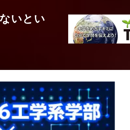
工学系統
ないとい
人と会話するロ
る
大阪大学
産業科学研究所
第１研究部門
研究分野
教授
駒谷 和範
先生