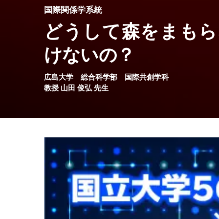
国際関係学系統
どうして森をまもら
けないの？
広島大学
総合科学部
国際共創学科
教授
山田 俊弘
先生