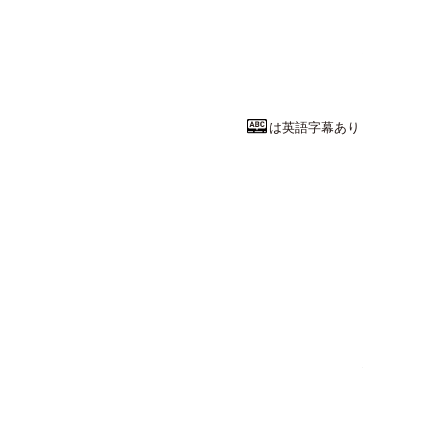
どうして森を
広島大学
総合科学部
国際
教授
山田 俊弘
先
は英語字幕あり
理学系統
偶然がもたら
神戸大学
理学部
数学科
教授
福山 克司
先