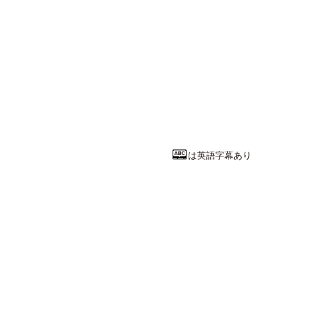
文学・人文系
意外と知らな
神戸大学
国際人間科学部
教授
板倉 史明
先
は英語字幕あり
国際関係学系