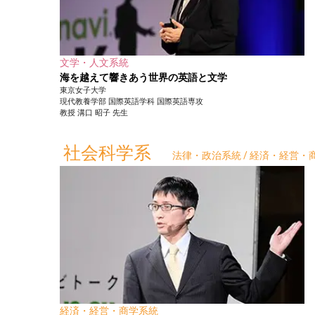
文学・人文系統
海を越えて響きあう世界の英語と文学
東京女子大学
現代教養学部
国際英語学科 国際英語専攻
教授
溝口 昭子
先生
社会科学系
法律・政治系統 / 経済・経営・商
経済・経営・商学系統