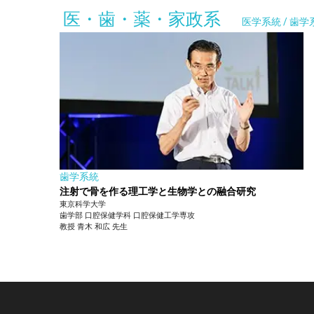
医・歯・薬・家政系
医学系統 / 歯学
歯学系統
注射で骨を作る理工学と生物学との融合研究
東京科学大学
歯学部
口腔保健学科 口腔保健工学専攻
教授
青木 和広
先生