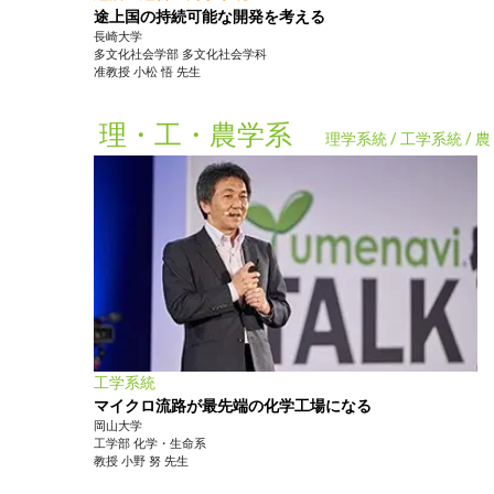
途上国の持続可能な開発を考える
長崎大学
多文化社会学部
多文化社会学科
准教授
小松 悟
先生
理・工・農学系
理学系統 / 工学系統 /
工学系統
マイクロ流路が最先端の化学工場になる
岡山大学
工学部
化学・生命系
教授
小野 努
先生