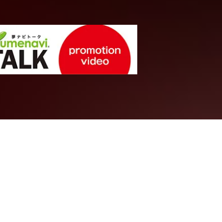
文学・人文系統
ボットをつく
グローバル
の社会的スキ
（情報・量子科学系）知識科学
神戸学院大学
心理学部
心理学
教授
毛 新華
先生