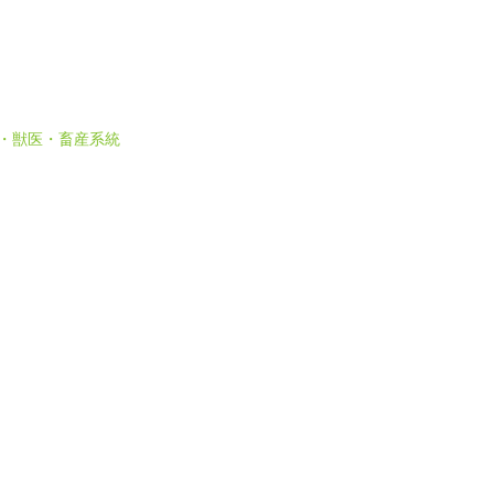
 農・獣医・畜産系統