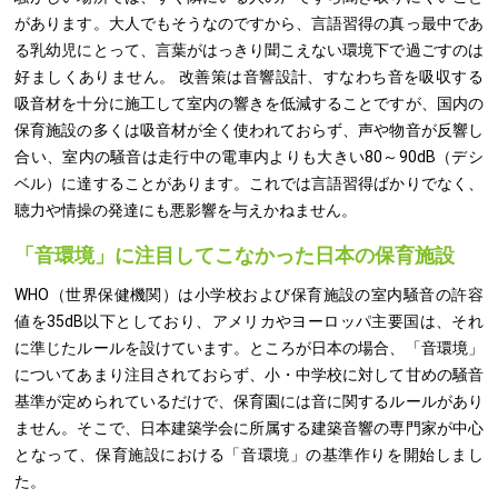
があります。大人でもそうなのですから、言語習得の真っ最中であ
る乳幼児にとって、言葉がはっきり聞こえない環境下で過ごすのは
好ましくありません。 改善策は音響設計、すなわち音を吸収する
吸音材を十分に施工して室内の響きを低減することですが、国内の
保育施設の多くは吸音材が全く使われておらず、声や物音が反響し
合い、室内の騒音は走行中の電車内よりも大きい80～90dB（デシ
ベル）に達することがあります。これでは言語習得ばかりでなく、
聴力や情操の発達にも悪影響を与えかねません。
「音環境」に注目してこなかった日本の保育施設
WHO（世界保健機関）は小学校および保育施設の室内騒音の許容
値を35dB以下としており、アメリカやヨーロッパ主要国は、それ
に準じたルールを設けています。ところが日本の場合、「音環境」
についてあまり注目されておらず、小・中学校に対して甘めの騒音
基準が定められているだけで、保育園には音に関するルールがあり
ません。そこで、日本建築学会に所属する建築音響の専門家が中心
となって、保育施設における「音環境」の基準作りを開始しまし
た。