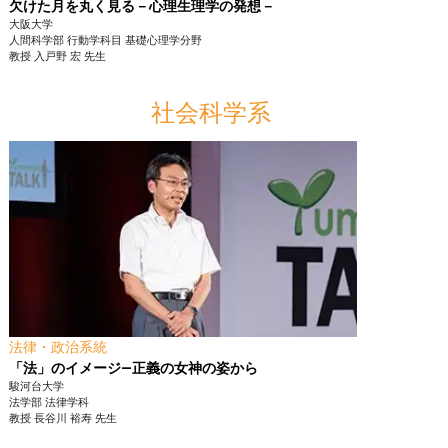
欠けた月を丸く見る－心理生理学の発想－
大阪大学
人間科学部
行動学科目 基礎心理学分野
教授
入戸野 宏
先生
社会科学系
法律・政治系統
「法」のイメージ―正義の女神の姿から
駿河台大学
法学部
法律学科
教授
長谷川 裕寿
先生