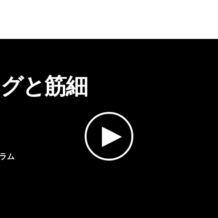
グと筋細
ラム