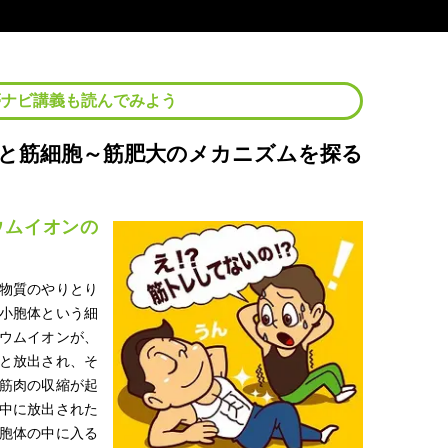
夢ナビ講義も読んでみよう
と筋細胞～筋肥大のメカニズムを探る
ウムイオンの
物質のやりとり
小胞体という細
ウムイオンが、
と放出され、そ
筋肉の収縮が起
中に放出された
胞体の中に入る