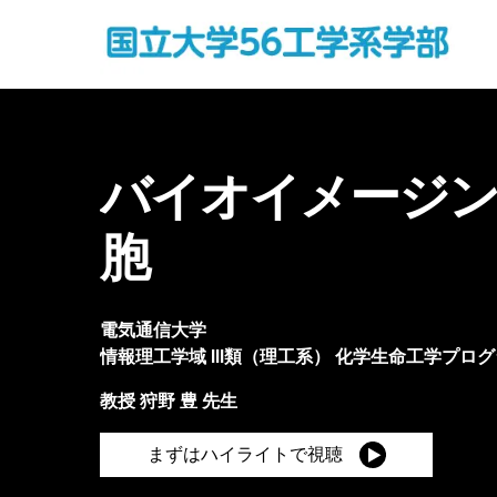
バイオイメージン
胞
電気通信大学
情報理工学域 III類（理工系）
化学生命工学プログ
教授
狩野 豊
先生
まずはハイライトで視聴