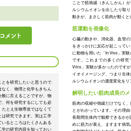
ことで筋弛緩（きんしかん）が
ルシウムイオンを出したり取り
動きが、まさしく筋肉が動くと
筋運動を画像化
心臓の動きや、消化器、血管の
をきっかけに反応が起こってい
に動物を用いた「In Vivo」実
です。これまでの多くの研究
Vitro」実験が多かったのです
イオイメージング、つまり生体
ルシウムイオンの濃度変化をリ
ことを研究したいと思うので
はなく、物理と化学もきちん
解明したい筋肉成長のメ
全般に言えることですが、物
で、何を研究するにしても必
筋肉の収縮や弛緩だけでなく、
、たとえ生物専攻ではなくて
とがわかっています。その理由
とは研究できます。実は工学
長期間生体内で観察できるかが
ているところはたくさんある
めに筋力が衰え、ますます病気
工学の研究内容を知っておい