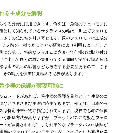
。
れる主成分を解明
らゆる分野に応用できます。例えば、魚類のフェロモンに
種として知られているサクラマスの雌は、川上でフェロモ
、多くの雄たちを引き寄せます。尿のフェロモンの主成分
アミノ酸の一種であることが研究により判明しました。こ
的に合成し、特殊なフィルムに含ませて仕掛けに貼り付け
けに比べて多くの雄が集まってくる傾向が湖では認められ
際は水の流れの影響なども考慮する必要があるので、さま
、その精度を慎重に見極める必要があります。
希少種の保護が実現可能に
ルムシートがあれば、希少種の保護を目的とした生態のコ
獲などさまざまな用途に応用できます。例えば、日本の在
スは特定外来生物に指定されています。現在でも雌の個体
いう駆除方法がありますが、ブラックバスに有効なフェロ
ートが開発されれば、より効果的なブラックバスの駆除が
は魚類のフェロモンへの応用ですが、そのほかにも有機化学