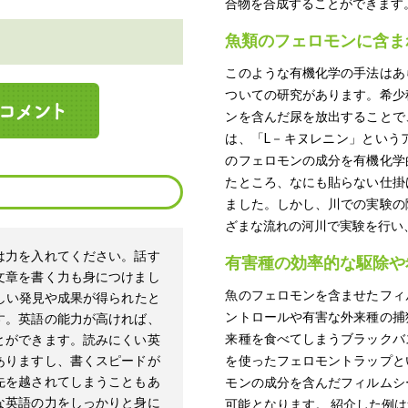
合物を合成することができます
魚類のフェロモンに含ま
このような有機化学の手法はあ
ついての研究があります。希少
ンを含んだ尿を放出することで
は、「L－キヌレニン」という
のフェロモンの成分を有機化学
たところ、なにも貼らない仕掛
ました。しかし、川での実験の
ざまな流れの河川で実験を行い
は力を入れてください。話す
有害種の効率的な駆除や
文章を書く力も身につけまし
魚のフェロモンを含ませたフィ
しい発見や成果が得られたと
ントロールや有害な外来種の捕
す。英語の能力が高ければ、
来種を食べてしまうブラックバ
とができます。読みにくい英
ありますし、書くスピードが
を使ったフェロモントラップと
先を越されてしまうこともあ
モンの成分を含んだフィルムシ
な英語の力をしっかりと身に
可能となります。 紹介した例