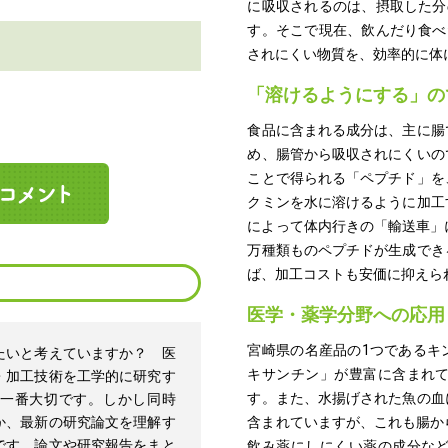
に吸収されるのは、摂取した分
す。そこで現在、飲んだり食べ
されにくい物質を、効率的に体
「溶けるようにする」の
食品に含まれる成分は、主に腸
め、腸管から吸収されにくいの
ことで得られる「ペプチド」を
クミンを水に溶けるように加工
によって体内行きの「輸送車」
万種類ものペプチドが生成でき
ば、加工コストも安価に抑えら
医学・薬学分野への応用
宮崎県の名産品の1つであるキ
たいと考えていますか？ 医
キサンチン」が豊富に含まれ
・加工技術を工学的に研究す
す。また、水揚げされた魚の血
一番大切です。しかし同時
か、最新の研究論文を理解す
含まれていますが、これも腸か
です。論文や研究報告をまと
飲み薬にしにくい薬の成分な