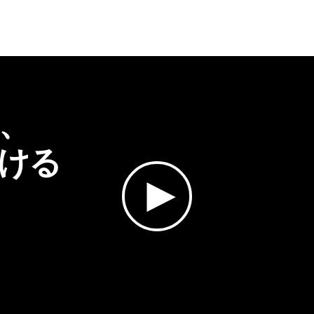
、

ける