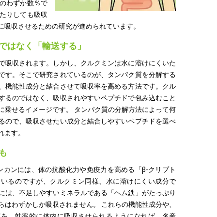
のわずか数％で
たりしても吸収
に吸収させるための研究が進められています。
ではなく「輸送する」
で吸収されます。しかし、クルクミンは水に溶けにくいた
です。そこで研究されているのが、タンパク質を分解する
、機能性成分と結合させて吸収率を高める方法です。クル
するのではなく、吸収されやすいペプチドで包み込むこと
に乗せるイメージです。 タンパク質の分解方法によって何
るので、吸収させたい成分と結合しやすいペプチドを選べ
れます。
も
ンカンには、体の抗酸化力や免疫力を高める「β-クリプト
ているのですが、クルクミン同様、水に溶けにくい成分で
には、不足しやすいミネラルである「ヘム鉄」がたっぷり
らはわずかしか吸収されません。 これらの機能性成分や、
どを、効率的に体内に吸収させられるようになれば、名産