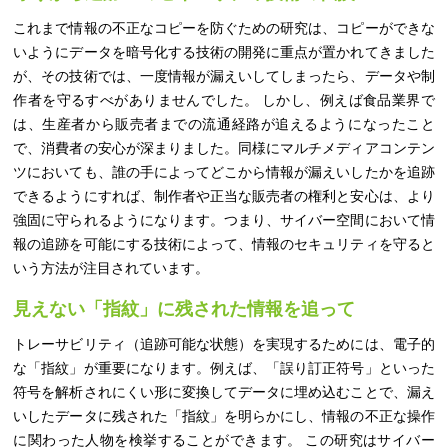
これまで情報の不正なコピーを防ぐための研究は、コピーができな
いようにデータを暗号化する技術の開発に重点が置かれてきました
が、その技術では、一度情報が漏えいしてしまったら、データや制
作者を守るすべがありませんでした。 しかし、例えば食品業界で
は、生産者から販売者までの流通経路が追えるようになったこと
で、消費者の安心が深まりました。同様にマルチメディアコンテン
ツにおいても、誰の手によってどこから情報が漏えいしたかを追跡
できるようにすれば、制作者や正当な販売者の権利と安心は、より
強固に守られるようになります。つまり、サイバー空間において情
報の追跡を可能にする技術によって、情報のセキュリティを守ると
いう方法が注目されています。
見えない「指紋」に残された情報を追って
トレーサビリティ（追跡可能な状態）を実現するためには、電子的
な「指紋」が重要になります。例えば、「誤り訂正符号」といった
符号を解析されにくい形に変換してデータに埋め込むことで、漏え
いしたデータに残された「指紋」を明らかにし、情報の不正な操作
に関わった人物を検挙することができます。 この研究はサイバー