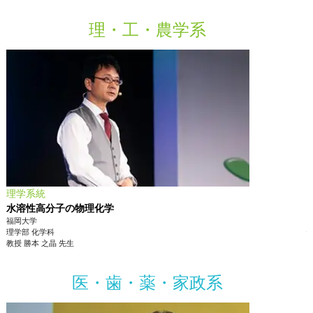
理・工・農学系
理学系統
水溶性高分子の物理化学
福岡大学
理学部
化学科
教授
勝本 之晶
先生
医・歯・薬・家政系