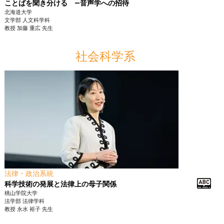
ことばを聞き分ける ―音声学への招待
北海道大学
文学部
人文科学科
教授
加藤 重広
先生
社会科学系
法律・政治系統
科学技術の発展と法律上の母子関係
桃山学院大学
法学部
法律学科
教授
永水 裕子
先生