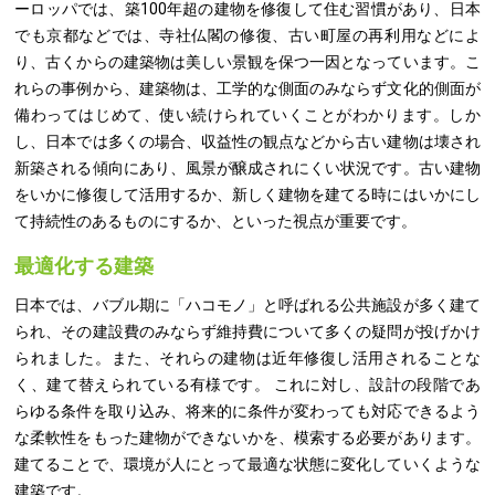
ーロッパでは、築100年超の建物を修復して住む習慣があり、日本
でも京都などでは、寺社仏閣の修復、古い町屋の再利用などによ
り、古くからの建築物は美しい景観を保つ一因となっています。こ
れらの事例から、建築物は、工学的な側面のみならず文化的側面が
備わってはじめて、使い続けられていくことがわかります。しか
し、日本では多くの場合、収益性の観点などから古い建物は壊され
新築される傾向にあり、風景が醸成されにくい状況です。古い建物
をいかに修復して活用するか、新しく建物を建てる時にはいかにし
て持続性のあるものにするか、といった視点が重要です。
最適化する建築
日本では、バブル期に「ハコモノ」と呼ばれる公共施設が多く建て
られ、その建設費のみならず維持費について多くの疑問が投げかけ
られました。また、それらの建物は近年修復し活用されることな
く、建て替えられている有様です。 これに対し、設計の段階であ
らゆる条件を取り込み、将来的に条件が変わっても対応できるよう
な柔軟性をもった建物ができないかを、模索する必要があります。
建てることで、環境が人にとって最適な状態に変化していくような
建築です。