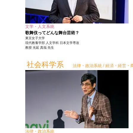
文学・人文系統
歌舞伎ってどんな舞台芸術？
東京女子大学
現代教養学部
人文学科 日本文学専攻
教授
光延 真哉
先生
社会科学系
法律・政治系統 / 経済・経営・商
法律・政治系統