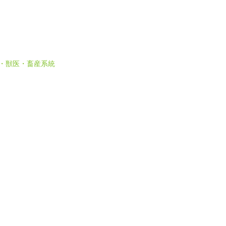
 農・獣医・畜産系統