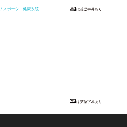
統 / スポーツ・健康系統
は英語字幕あり
スポーツ・健
走る指導を深
京都教育大学
教育学部
体育学
教授
小山 宏之
先
は英語字幕あり