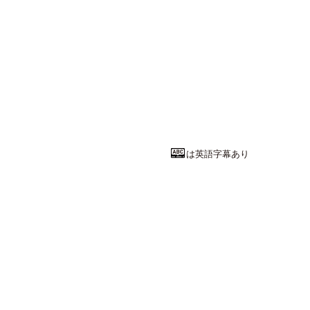
文学・人文系
台詞—言葉が
福岡女学院大学
人文学部
現代文
教授
能勢 卓
先
は英語字幕あり
国際関係学系