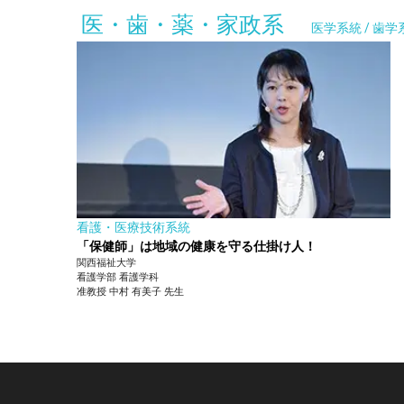
医・歯・薬・家政系
医学系統 / 歯学
看護・医療技術系統
「保健師」は地域の健康を守る仕掛け人！
関西福祉大学
看護学部
看護学科
准教授
中村 有美子
先生