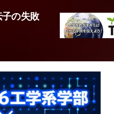
工学系統
伝子の失敗
ネットワークの
科学する
岡山大学
工学部
情報・電気・数理デー
教授
高橋 規一
先生