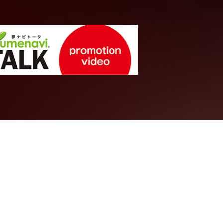
農・獣医・畜産系統
つながり方を
老化抑制と
て
タサイエンス系
山口大学
農学部
生物機能科学
教授
井内 良仁
先生