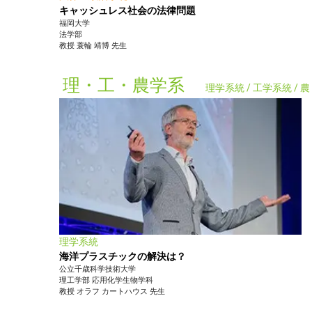
キャッシュレス社会の法律問題
福岡大学
法学部
教授
蓑輪 靖博
先生
理・工・農学系
理学系統 / 工学系統 /
理学系統
海洋プラスチックの解決は？
公立千歳科学技術大学
理工学部
応用化学生物学科
教授
オラフ カートハウス
先生