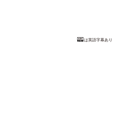
アフリカでエ
順天堂大学
国際教養学部
国
教授
ニヨンサバ
は英語字幕あり
農・獣医・畜
愛犬のキモチ
東京農業大学
農学部
動物科学
教授
増田 宏司
先