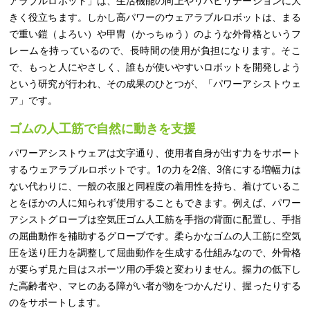
アラブルロボット」は、生活機能の向上やリハビリテーションに大
きく役立ちます。しかし高パワーのウェアラブルロボットは、まる
で重い鎧（よろい）や甲冑（かっちゅう）のような外骨格というフ
レームを持っているので、長時間の使用が負担になります。そこ
で、もっと人にやさしく、誰もが使いやすいロボットを開発しよう
という研究が行われ、その成果のひとつが、「パワーアシストウェ
ア」です。
ゴムの人工筋で自然に動きを支援
パワーアシストウェアは文字通り、使用者自身が出す力をサポート
するウェアラブルロボットです。1の力を2倍、3倍にする増幅力は
ない代わりに、一般の衣服と同程度の着用性を持ち、着けているこ
とをほかの人に知られず使用することもできます。例えば、パワー
アシストグローブは空気圧ゴム人工筋を手指の背面に配置し、手指
の屈曲動作を補助するグローブです。柔らかなゴムの人工筋に空気
圧を送り圧力を調整して屈曲動作を生成する仕組みなので、外骨格
が要らず見た目はスポーツ用の手袋と変わりません。握力の低下し
た高齢者や、マヒのある障がい者が物をつかんだり、握ったりする
のをサポートします。