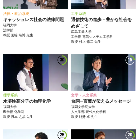
法律・政治系統
工学系統
キャッシュレス社会の法律問題
通信技術の進歩－豊かな社会を
福岡大学
めざして
法学部
広島工業大学
教授
蓑輪 靖博
先生
工学部
電気システム工学科
教授
村上 修二
先生
理学系統
文学・人文系統
水溶性高分子の物理化学
台詞—言葉が伝えるメッセージ
福岡大学
福岡女学院大学
理学部
化学科
人文学部
現代文化学科
教授
勝本 之晶
先生
教授
能勢 卓
先生