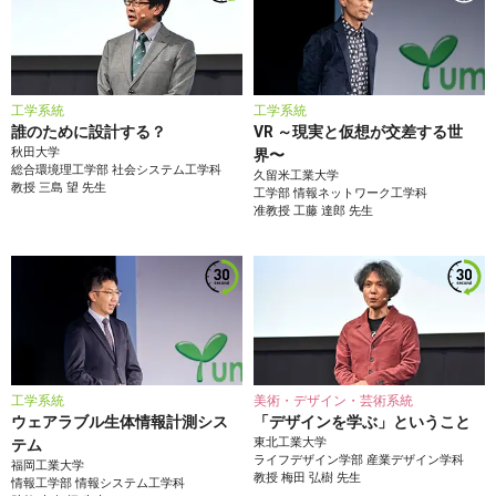
工学系統
工学系統
誰のために設計する？
VR ～現実と仮想が交差する世
秋田大学
界〜
総合環境理工学部
社会システム工学科
久留米工業大学
教授
三島 望
先生
工学部
情報ネットワーク工学科
准教授
工藤 達郎
先生
工学系統
美術・デザイン・芸術系統
ウェアラブル生体情報計測シス
「デザインを学ぶ」ということ
東北工業大学
テム
ライフデザイン学部
産業デザイン学科
福岡工業大学
教授
梅田 弘樹
先生
情報工学部
情報システム工学科