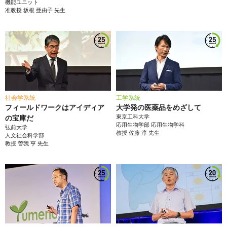
機能ユニット
准教授
坂根 亜由子
先生
社会学系統
工学系統
フィールドワークはアイディア
大学発の医薬品をめざして
東京工科大学
の宝庫だ
応用生物学部
応用生物学科
弘前大学
教授
佐藤 淳
先生
人文社会科学部
教授
曽我 亨
先生