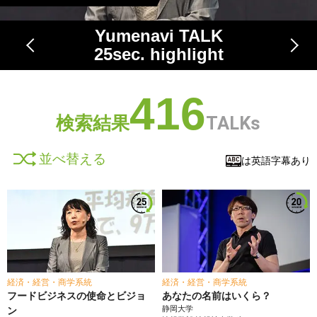
Yumenavi TALK
25
sec. highlight
416
検索結果
TALKs
並べ替える
は英語字幕あり
経済・経営・商学系統
経済・経営・商学系統
フードビジネスの使命とビジョ
あなたの名前はいくら？
静岡大学
ン