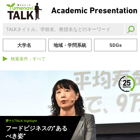
大学名
地域・学問系統
SDGs
検索条件：
すべて
夢ナビTALK highlight
フードビジネスの”ある
べき姿”