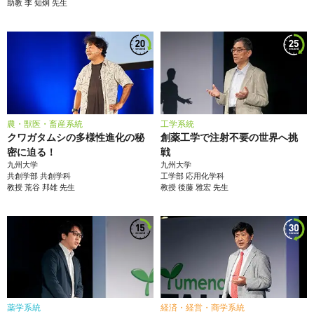
助教
李 知炯
先生
農・獣医・畜産系統
工学系統
クワガタムシの多様性進化の秘
創薬工学で注射不要の世界へ挑
密に迫る！
戦
九州大学
九州大学
共創学部
共創学科
工学部
応用化学科
教授
荒谷 邦雄
先生
教授
後藤 雅宏
先生
薬学系統
経済・経営・商学系統