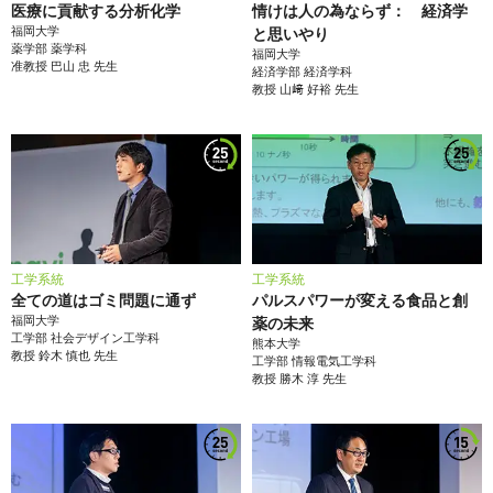
医療に貢献する分析化学
情けは人の為ならず： 経済学
福岡大学
と思いやり
薬学部
薬学科
福岡大学
准教授
巴山 忠
先生
経済学部
経済学科
教授
山﨑 好裕
先生
工学系統
工学系統
全ての道はゴミ問題に通ず
パルスパワーが変える食品と創
福岡大学
薬の未来
工学部
社会デザイン工学科
熊本大学
教授
鈴木 慎也
先生
工学部
情報電気工学科
教授
勝木 淳
先生