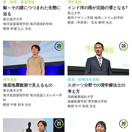
農・獣医・畜産系統
理学系統
鯨～その謎につつまれた生態に
インド洋の雨が北陸の雪となる?
富山大学
迫る
都市デザイン学部
地球システム科学科
東京海洋大学
教授（学部長）
安永 数明
先生
海洋資源環境学部
海洋環境科学科
教授
村瀬 弘人
先生
理学系統
看護・医療技術系統
海底地震観測で見えるもの
スポーツ分野での理学療法士の
東京海洋大学
考え方
海洋資源環境学部
海洋資源エネルギー学
高崎健康福祉大学
科
保健医療学部
理学療法学科
教授
中東 和夫
先生
教授
中川 和昌
先生