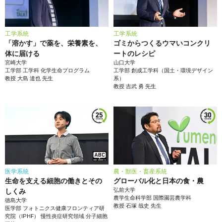
工学系統
工学系統
「溶かす」で薬を、栄養素を、
ゴミからつくるウマいコンクリ
体に届ける
ートのレシピ
宮崎大学
山口大学
工学部
工学科 化学生命プログラム
工学部
創成工学科（国土・環境デザイン
教授
大島 達也
先生
系）
教授
吉武 勇
先生
医学系統
農・獣医・畜産系統
生命を支える細胞の働きとその
グローバル化と日本の食・農
弘前大学
しくみ
農学生命科学部
国際園芸農学科
徳島大学
教授
石塚 哉史
先生
医学部
フォトニクス健康フロンティア研
究院（IPHF） 慢性炎症研究領域 分子細胞