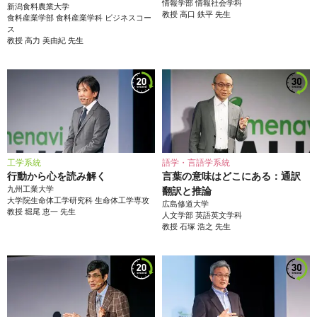
情報学部
情報社会学科
新潟食料農業大学
教授
高口 鉄平
先生
食料産業学部
食料産業学科 ビジネスコー
ス
教授
高力 美由紀
先生
工学系統
語学・言語学系統
行動から心を読み解く
言葉の意味はどこにある：通訳
九州工業大学
翻訳と推論
大学院生命体工学研究科
生命体工学専攻
広島修道大学
教授
堀尾 恵一
先生
人文学部
英語英文学科
教授
石塚 浩之
先生