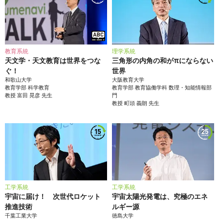
教育系統
理学系統
天文学・天文教育は世界をつな
三角形の内角の和がπにならない
ぐ！
世界
和歌山大学
大阪教育大学
教育学部
科学教育
教育学部
教育協働学科 数理・知能情報部
教授
富田 晃彦
先生
門
教授
町頭 義朗
先生
工学系統
工学系統
宇宙に届け！ 次世代ロケット
宇宙太陽光発電は、究極のエネ
推進技術
ルギー源
千葉工業大学
徳島大学