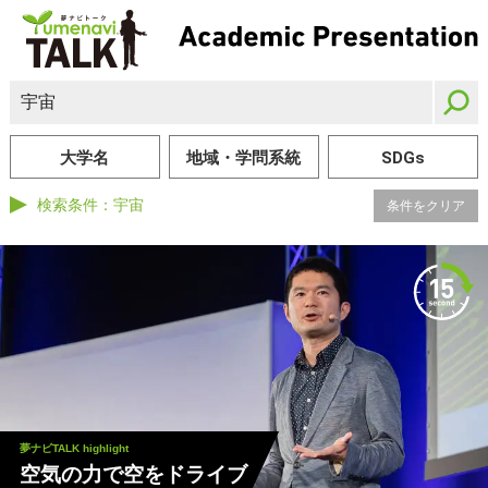
大学名
地域・学問系統
SDGs
検索条件：
宇宙
条件をクリア
夢ナビTALK highlight
空気の力で空をドライブ