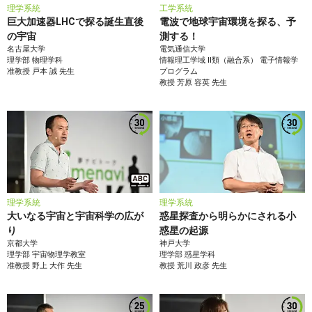
理学系統
工学系統
巨大加速器LHCで探る誕生直後
電波で地球宇宙環境を探る、予
の宇宙
測する！
名古屋大学
電気通信大学
理学部
物理学科
情報理工学域 II類（融合系）
電子情報学
准教授
戸本 誠
先生
プログラム
教授
芳原 容英
先生
理学系統
理学系統
大いなる宇宙と宇宙科学の広が
惑星探査から明らかにされる小
り
惑星の起源
京都大学
神戸大学
理学部
宇宙物理学教室
理学部
惑星学科
准教授
野上 大作
先生
教授
荒川 政彦
先生