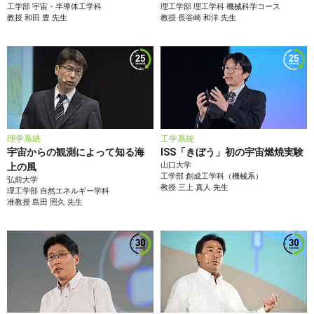
工学部
宇宙・半導体工学科
理工学部
理工学科 機械科学コース
教授
和田 豊
先生
教授
長谷崎 和洋
先生
理学系統
工学系統
宇宙からの観測によって知る海
ISS「きぼう」初の宇宙燃焼実験
山口大学
上の風
工学部
創成工学科（機械系）
弘前大学
教授
三上 真人
先生
理工学部
自然エネルギー学科
准教授
島田 照久
先生