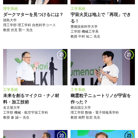
理学系統
工学系統
ダークマターを見つけるには？
宇宙火災は地上で「再現」でき
徳島大学
る！
理工学部
理工学科 自然科学コース
豊橋技術科学大学
教授
伏見 賢一
先生
工学部
機械工学系
教授
中村 祐二
先生
工学系統
工学系統
未来を創るマイクロ・ナノ材
幽霊粒子ニュートリノが宇宙を
料・加工技術
作った？
名古屋大学
横浜国立大学
工学部
機械・航空宇宙工学科
理工学部
数物・電子情報系学科
教授
秦 誠一
先生
教授
南野 彰宏
先生