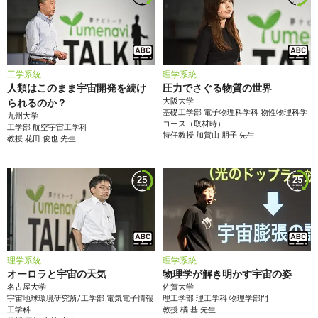
工学系統
理学系統
人類はこのまま宇宙開発を続け
圧力でさぐる物質の世界
大阪大学
られるのか？
基礎工学部
電子物理科学科 物性物理科学
九州大学
コース（取材時）
工学部
航空宇宙工学科
特任教授
加賀山 朋子
先生
教授
花田 俊也
先生
理学系統
理学系統
オーロラと宇宙の天気
物理学が解き明かす宇宙の姿
名古屋大学
佐賀大学
宇宙地球環境研究所/工学部 電気電子情報
理工学部
理工学科 物理学部門
工学科
教授
橘 基
先生