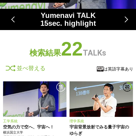
Yumenavi TALK
15
sec. highlight
22
検索結果
TALKs
並べ替える
は英語字幕あり
工学系統
理学系統
空気の力で空へ、宇宙へ！
宇宙背景放射でみる量子宇宙の
横浜国立大学
ゆらぎ