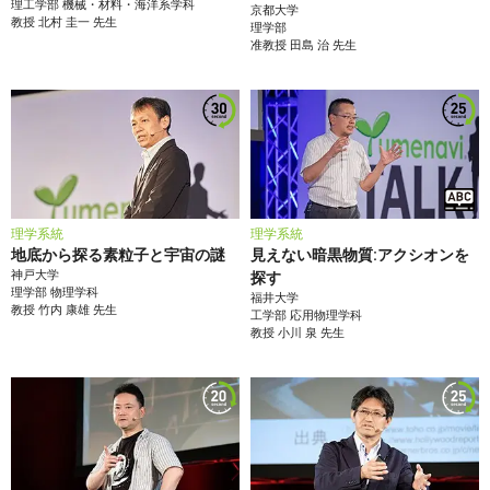
理工学部
機械・材料・海洋系学科
京都大学
教授
北村 圭一
先生
理学部
准教授
田島 治
先生
理学系統
理学系統
地底から探る素粒子と宇宙の謎
見えない暗黒物質:アクシオンを
神戸大学
探す
理学部
物理学科
福井大学
教授
竹内 康雄
先生
工学部
応用物理学科
教授
小川 泉
先生