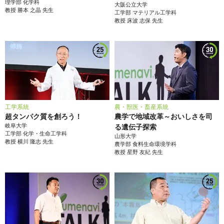
理学部
化学科
大阪公立大学
教授
勝本 之晶
先生
工学部
マテリアル工学科
教授
床波 志保
先生
工学系統
農・獣医・畜産系統
超タンパク質を創ろう！
農学で地域改革～おいしさを司
岐阜大学
る遺伝子探索
工学部
化学・生命工学科
山形大学
教授
横川 隆志
先生
農学部
食料生命環境学科
教授
星野 友紀
先生