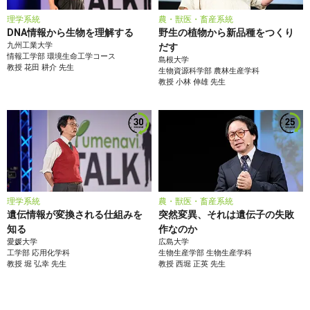
理学系統
農・獣医・畜産系統
DNA情報から生物を理解する
野生の植物から新品種をつくり
九州工業大学
だす
情報工学部
環境生命工学コース
島根大学
教授
花田 耕介
先生
生物資源科学部
農林生産学科
教授
小林 伸雄
先生
理学系統
農・獣医・畜産系統
遺伝情報が変換される仕組みを
突然変異、それは遺伝子の失敗
知る
作なのか
愛媛大学
広島大学
工学部
応用化学科
生物生産学部
生物生産学科
教授
堀 弘幸
先生
教授
西堀 正英
先生