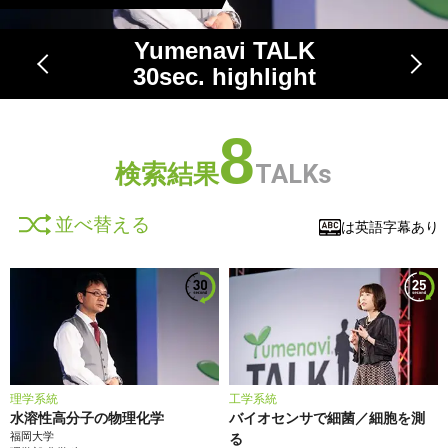
Yumenavi TALK
30
sec. highlight
8
検索結果
TALKs
並べ替える
は英語字幕あり
理学系統
工学系統
水溶性高分子の物理化学
バイオセンサで細菌／細胞を測
福岡大学
る