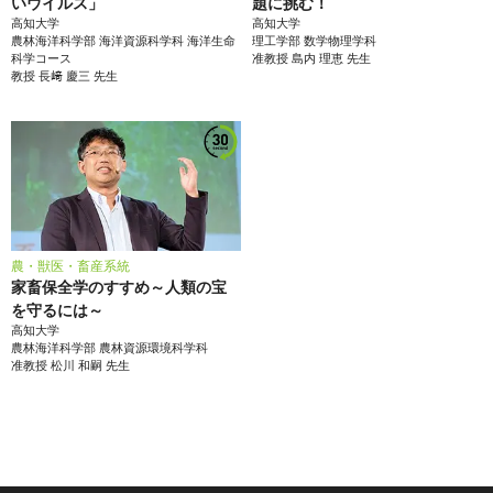
いウイルス」
題に挑む！
高知大学
高知大学
農林海洋科学部
海洋資源科学科 海洋生命
理工学部
数学物理学科
科学コース
准教授
島内 理恵
先生
教授
長﨑 慶三
先生
農・獣医・畜産系統
家畜保全学のすすめ～人類の宝
を守るには～
高知大学
農林海洋科学部
農林資源環境科学科
准教授
松川 和嗣
先生