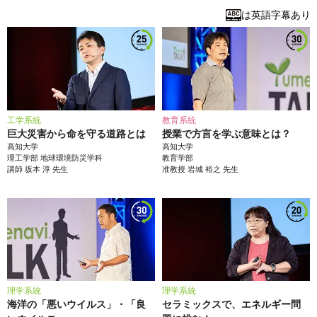
は英語字幕あり
工学系統
教育系統
巨大災害から命を守る道路とは
授業で方言を学ぶ意味とは？
高知大学
高知大学
理工学部
地球環境防災学科
教育学部
講師
坂本 淳
先生
准教授
岩城 裕之
先生
理学系統
理学系統
海洋の「悪いウイルス」・「良
セラミックスで、エネルギー問