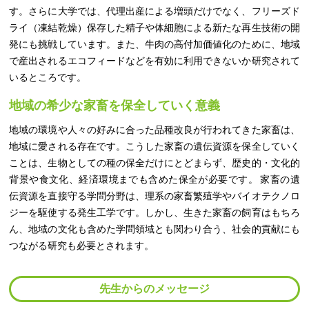
す。さらに大学では、代理出産による増頭だけでなく、フリーズド
ライ（凍結乾燥）保存した精子や体細胞による新たな再生技術の開
発にも挑戦しています。また、牛肉の高付加価値化のために、地域
で産出されるエコフィードなどを有効に利用できないか研究されて
いるところです。
地域の希少な家畜を保全していく意義
地域の環境や人々の好みに合った品種改良が行われてきた家畜は、
地域に愛される存在です。こうした家畜の遺伝資源を保全していく
ことは、生物としての種の保全だけにとどまらず、歴史的・文化的
背景や食文化、経済環境までも含めた保全が必要です。 家畜の遺
伝資源を直接守る学問分野は、理系の家畜繁殖学やバイオテクノロ
ジーを駆使する発生工学です。しかし、生きた家畜の飼育はもちろ
ん、地域の文化も含めた学問領域とも関わり合う、社会的貢献にも
つながる研究も必要とされます。
先生からのメッセージ