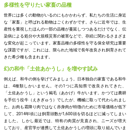
多様性を守りたい家畜の品種
世界には多くの動物がいるのにもかかわらず、私たちの生活に身近
な「家畜」と呼ばれる動物はごくわずかです。さらに近年では、生
産性を重視したほんの一部の品種が蔓延しつつあるだけでなく、伝
染病による処分や大規模災害の被害などで、存続に関わるさまざま
な変化が起こっています。家畜品種の多様性を守る保全研究は重要
な課題ですが、これには、限られた地域で長年改良され飼育されて
きた希少種も含まれます。
幻の和牛「土佐あかうし」を増やす試み
例えば、和牛の例を挙げてみましょう。日本独自の家畜である和牛
は、4種類しかいません。その1つに高知県で改良されてきた、
「土佐あかうし」という褐毛（あかげ）牛がいます。かつては農耕
を手伝う役牛（えきぎゅう）でしたが、機械に取って代わられまし
た。お肉も霜降り肉ではなく赤身肉が特徴のために市場価格が低下
して、2014年頃には飼育頭数が1,600頭を切るほどに減ってしまい
ました。 しかし最近では、特有の肉質が見直され、ニーズが増大
しており、産官学が連携して土佐あかうしの増頭に取り組んでいま