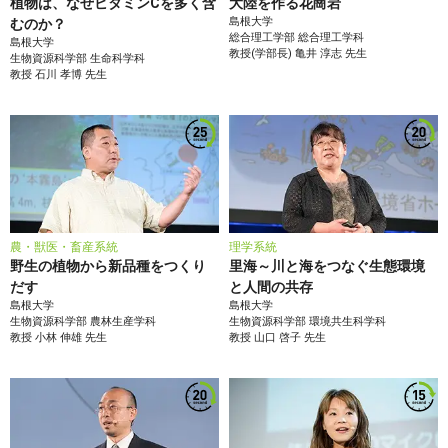
植物は、なぜビタミンCを多く含
大陸を作る花崗岩
島根大学
むのか？
総合理工学部
総合理工学科
島根大学
教授(学部長)
亀井 淳志
先生
生物資源科学部
生命科学科
教授
石川 孝博
先生
農・獣医・畜産系統
理学系統
野生の植物から新品種をつくり
里海～川と海をつなぐ生態環境
だす
と人間の共存
島根大学
島根大学
生物資源科学部
農林生産学科
生物資源科学部
環境共生科学科
教授
小林 伸雄
先生
教授
山口 啓子
先生