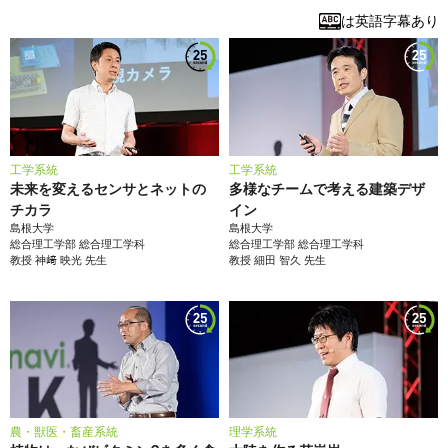
は英語字幕あり
工学系統
工学系統
未来を変えるセンサとネットの
多様なチームで考える建築デザ
チカラ
イン
島根大学
島根大学
総合理工学部
総合理工学科
総合理工学部
総合理工学科
教授
神﨑 映光
先生
教授
細田 智久
先生
農・獣医・畜産系統
理学系統