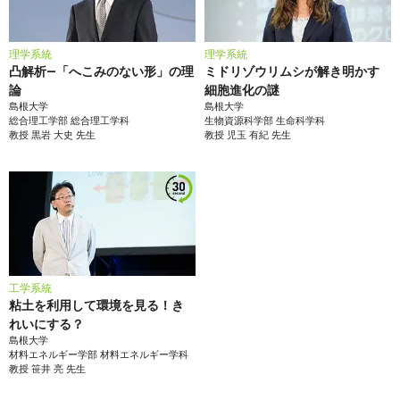
理学系統
理学系統
凸解析―「へこみのない形」の理
ミドリゾウリムシが解き明かす
論
細胞進化の謎
島根大学
島根大学
総合理工学部
総合理工学科
生物資源科学部
生命科学科
教授
黒岩 大史
先生
教授
児玉 有紀
先生
工学系統
粘土を利用して環境を見る！き
れいにする？
島根大学
材料エネルギー学部
材料エネルギー学科
教授
笹井 亮
先生