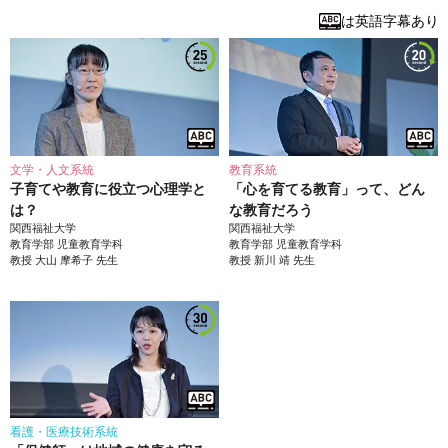
は英語字幕あり
文学・人文系統
教育系統
子育てや教育に役立つ心理学と
「心を育てる教育」って、どん
は？
な教育だろう
関西福祉大学
関西福祉大学
教育学部
児童教育学科
教育学部
児童教育学科
教授
大山 摩希子
先生
教授
新川 靖
先生
看護・医療技術系統