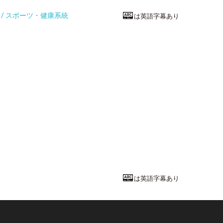
統 / スポーツ・健康系統
は英語字幕あり
スポーツ・健
スポーツのケ
静岡産業大学
スポーツ科学部
教授
中井 真吾
先
は英語字幕あり