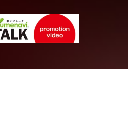
理学系統
延長をめざし
圧力でさぐる
大阪大学
基礎工学部
電子物理
特任教授
加賀山 朋子
先生