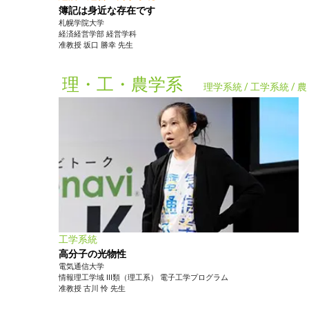
簿記は身近な存在です
札幌学院大学
経済経営学部
経営学科
准教授
坂口 勝幸
先生
理・工・農学系
理学系統 / 工学系統 /
工学系統
高分子の光物性
電気通信大学
情報理工学域 III類（理工系）
電子工学プログラム
准教授
古川 怜
先生