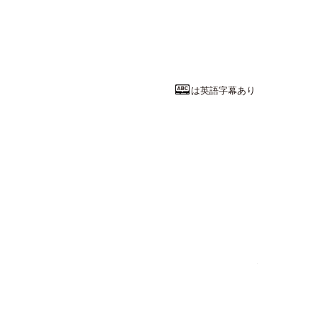
キャリアをデ
法政大学
キャリアデザイ
教授
田中 研之輔
は英語字幕あり
理学系統
地球の始まり
横浜国立大学
都市科学部
環境
教授
山本 伸次
先