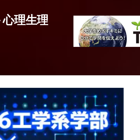
農・獣医・畜産系統
－心理生理
老化抑制と寿命
て
山口大学
農学部
生物機能科学科
教授
井内 良仁
先生