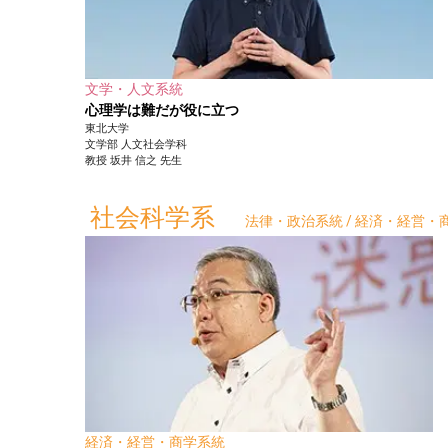
文学・人文系統
心理学は難だが役に立つ
東北大学
文学部
人文社会学科
教授
坂井 信之
先生
社会科学系
法律・政治系統 / 経済・経営・商
経済・経営・商学系統