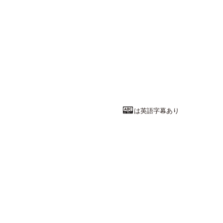
教育系統
学校で起きて
愛知教育大学
教育学部
教育科
教授
加納 誠司
先
は英語字幕あり
社会学系統