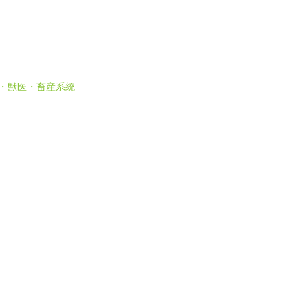
 農・獣医・畜産系統