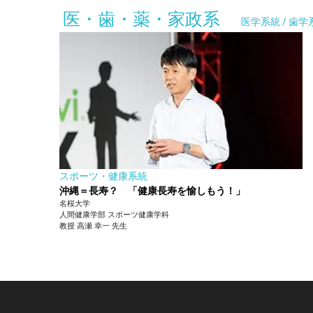
医・歯・薬・家政系
医学系統 / 歯学
スポーツ・健康系統
沖縄＝長寿？ 「健康長寿を愉しもう！」
名桜大学
人間健康学部
スポーツ健康学科
教授
高瀬 幸一
先生