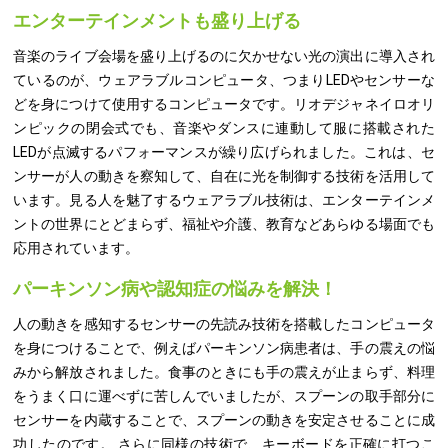
エンターテインメントも盛り上げる
音楽のライブ会場を盛り上げるのに欠かせない光の演出に導入され
ているのが、ウェアラブルコンピュータ、つまりLEDやセンサーな
どを身につけて使用するコンピュータです。リオデジャネイロオリ
ンピックの閉会式でも、音楽やダンスに連動して服に搭載された
LEDが点滅するパフォーマンスが繰り広げられました。これは、セ
ンサーが人の動きを察知して、自在に光を制御する技術を活用して
います。見る人を魅了するウェアラブル技術は、エンターテインメ
ントの世界にとどまらず、福祉や介護、教育などあらゆる場面でも
応用されています。
パーキンソン病や認知症の悩みを解決！
人の動きを感知するセンサーの先読み技術を搭載したコンピュータ
を身につけることで、例えばパーキンソン病患者は、手の震えの悩
みから解放されました。食事のときにも手の震えが止まらず、料理
をうまく口に運べずに苦しんでいましたが、スプーンの取手部分に
センサーを内蔵することで、スプーンの動きを安定させることに成
功したのです。 さらに同様の技術で、キーボードを正確に打つこ