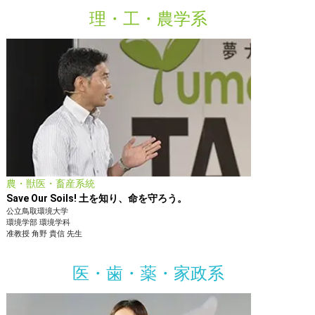
理・工・農学系
農・獣医・畜産系統
Save Our Soils! 土を知り、命を守ろう。
公立鳥取環境大学
環境学部
環境学科
准教授
角野 貴信
先生
医・歯・薬・家政系