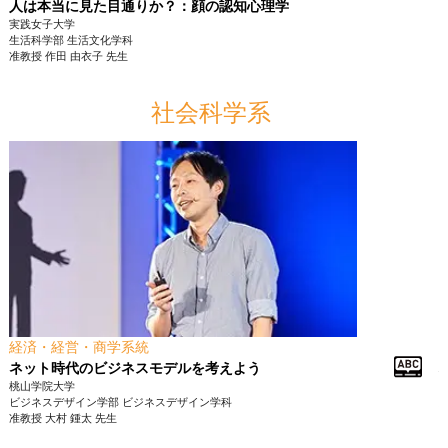
人は本当に見た目通りか？：顔の認知心理学
実践女子大学
生活科学部
生活文化学科
准教授
作田 由衣子
先生
社会科学系
経済・経営・商学系統
ネット時代のビジネスモデルを考えよう
桃山学院大学
ビジネスデザイン学部
ビジネスデザイン学科
准教授
大村 鍾太
先生