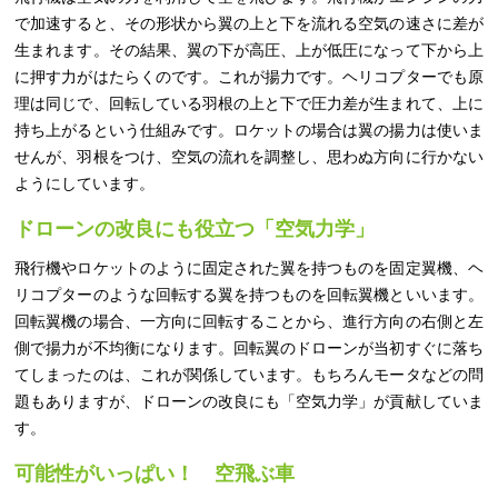
で加速すると、その形状から翼の上と下を流れる空気の速さに差が
生まれます。その結果、翼の下が高圧、上が低圧になって下から上
に押す力がはたらくのです。これが揚力です。ヘリコプターでも原
理は同じで、回転している羽根の上と下で圧力差が生まれて、上に
持ち上がるという仕組みです。ロケットの場合は翼の揚力は使いま
せんが、羽根をつけ、空気の流れを調整し、思わぬ方向に行かない
ようにしています。
ドローンの改良にも役立つ「空気力学」
飛行機やロケットのように固定された翼を持つものを固定翼機、ヘ
リコプターのような回転する翼を持つものを回転翼機といいます。
回転翼機の場合、一方向に回転することから、進行方向の右側と左
側で揚力が不均衡になります。回転翼のドローンが当初すぐに落ち
てしまったのは、これが関係しています。もちろんモータなどの問
題もありますが、ドローンの改良にも「空気力学」が貢献していま
す。
可能性がいっぱい！ 空飛ぶ車