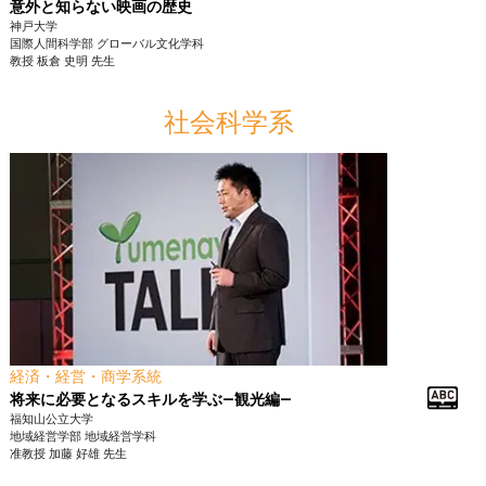
意外と知らない映画の歴史
神戸大学
国際人間科学部
グローバル文化学科
教授
板倉 史明
先生
社会科学系
経済・経営・商学系統
将来に必要となるスキルを学ぶ―観光編―
福知山公立大学
地域経営学部
地域経営学科
准教授
加藤 好雄
先生