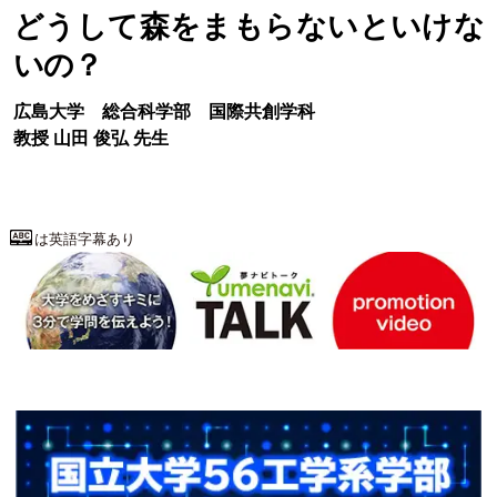
どうして森をまもらないといけな
いの？
広島大学
総合科学部
国際共創学科
教授
山田 俊弘
先生
は英語字幕あり