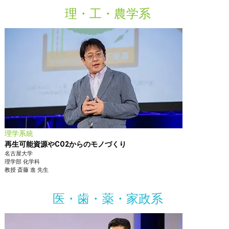
理・工・農学系
理学系統
再生可能資源やCO2からのモノづくり
名古屋大学
理学部
化学科
教授
斎藤 進
先生
医・歯・薬・家政系