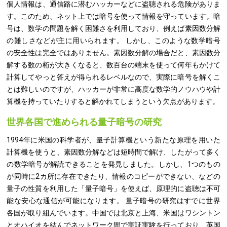
個人情報は、通信路に潜むハッカーなどに盗聴される危険がありま
す。このため、ネット上では暗号を使って情報を守っています。暗
号は、数学の問題を解く困難さを利用しており、例えば素因数分解
の難しさなどが主に用いられます。 しかし、このような数学暗号
の安全性は完全ではありません。素因数分解の場合だと、素因数分
解する数の桁が大きくなると、数百台の端末を使って何年もかけて
計算してやっと答えが得られるレベルなので、実際に暗号を解くこ
とは難しいのですが、ハッカーが非常に高度な数学的ノウハウや計
算機を持っていたりすると解かれてしまうという欠点があります。
世界各国で進められる量子暗号の研究
1994年に米国の科学者が、量子計算機という新たな原理を用いた
計算機を使うと、素因数分解などは短時間で解け、したがって多く
の数学暗号が解読できることを発見しました。しかし、1つのもの
が同時に2カ所に存在できたり、情報のコピーができない、などの
量子の性質を利用した「量子暗号」を使えば、原理的に盗聴は不可
能な安心な通信が可能になります。 量子暗号の研究はすでに世界
各国が取り組んでいます。中国では北京と上海、米国はワシントン
とオハイオを結んでネットワーク間で実証実験を行っており、英国