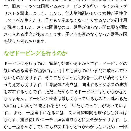
す。旧東ドイツでは国家ぐるみでドーピングを行い、多くの金メダ
リストを輩出しました。しかし、筋肉増強剤のせいで女性が男性化
してヒゲが生えたり、子どもが産めなくなったりするなどの副作用
が発生しました。さらに問題なのは、選手が知らない間に薬を摂取
させられる場合があることです。子どもを産めなくなった選手が国
を訴えた例もあります。
なぜドーピングを行うのか
ドーピングを行うのは、顕著な効果があるからです。ドーピングの
疑いのある選手の記録には、何十年も昔なのにいまだに破られてい
ないものがあります。そこでそういった記録を一度取り消そうとい
う考え方もあります。世界記録の樹立は、関連するビジネスの成功
を左右するからです。ただ、だからこそドーピングはなかなかなく
なりません。ドーピング検査は厳しくなっているものの、逃れるた
めに新しい薬が開発されるという「いたちごっこ」が続いていま
す。 また、一流選手になるには、長い練習時間を確保しなければ
ならず、施設使用やコーチ、練習道具などに大金がかかります。し
かし一流をめざしていても成功するかどうかわからないため、一部