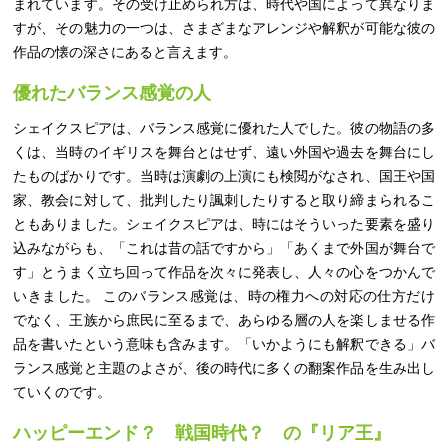
まれています。その受け止められ方は、時代や国によって異なりま
すが、その魅力の一つは、さまざまなアレンジや解釈が可能な彼の
作品の懐の深さにあると言えます。
優れたバランス感覚の人
シェイクスピアは、バランス感覚に優れた人でした。彼の物語の多
くは、当時のイギリスを舞台とはせず、遠い外国や過去を舞台にし
たものばかりです。当時は演劇の上演にも検閲がなされ、国王や国
家、教会に対して、批判したり諷刺したりすると取り締まられるこ
ともありました。シェイクスピアは、時にはそういった要素を盛り
込みながらも、「これは昔の話ですから」「あくまで外国が舞台で
す」とうまく立ち回って作品を次々に発表し、人々の心をつかんで
いきました。 このバランス感覚は、時の権力への対応の仕方だけ
でなく、王族から庶民に至るまで、あらゆる層の人を楽しませる作
品を書いたという意味も含みます。「いかようにも解釈できる」バ
ランス感覚と主題のよさが、後の時代に多くの翻案作品を生み出し
ていくのです。
ハッピーエンド？ 戦国時代？ の『リア王』