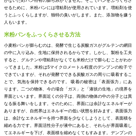
がないためパン特有の膨らみがでません。そこでパンをふっくらさ
せるために、米粉パンには増粘剤が使用されています。増粘剤を使
うとふっくらしますが、独特の臭いがします。また、添加物を嫌う
人もいます。
米粉パンをふっくらさせる方法
小麦粉パンが膨らむのは、発酵で生じる炭酸ガスがグルテンの網目
の中に入り込み、生地に保持されるからです。しかし、製粉を工夫
すると、グルテンや増粘剤がなくても米粉だけで膨らむことがわか
ってきました。米粉は5マイクロメートル程度のデンプンの粒子で
できていますが、それが発酵でできる炭酸ガスの周りに吸着するこ
とで、気泡を保持できるのです。 吸着の秘密は「表面張力」にあ
ります。二つの物体、今の場合「ガス」と「液状の生地」の境界を
界面といいます。界面近くの分子は、両側の物体の中の分子とは異
なる振る舞いをします。そのために、界面には余計なエネルギーが
ありますが、自然界はエネルギーの低い状態を好みます。表面張力
は、余計なエネルギーを持つ界面を少なくしようとして、表面積を
縮める力です。界面活性分子が液中にあると、それらが界面吸着し
てエネルギーを下げ、表面積を縮めなくてもすみます。デンプンの