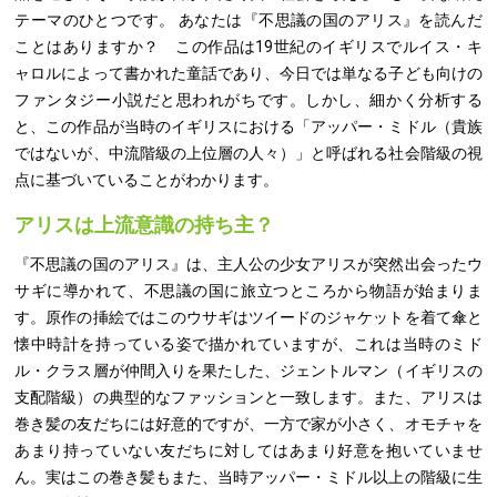
テーマのひとつです。 あなたは『不思議の国のアリス』を読んだ
ことはありますか？ この作品は19世紀のイギリスでルイス・キ
ャロルによって書かれた童話であり、今日では単なる子ども向けの
ファンタジー小説だと思われがちです。しかし、細かく分析する
と、この作品が当時のイギリスにおける「アッパー・ミドル（貴族
ではないが、中流階級の上位層の人々）」と呼ばれる社会階級の視
点に基づいていることがわかります。
アリスは上流意識の持ち主？
『不思議の国のアリス』は、主人公の少女アリスが突然出会ったウ
サギに導かれて、不思議の国に旅立つところから物語が始まりま
す。原作の挿絵ではこのウサギはツイードのジャケットを着て傘と
懐中時計を持っている姿で描かれていますが、これは当時のミド
ル・クラス層が仲間入りを果たした、ジェントルマン（イギリスの
支配階級）の典型的なファッションと一致します。また、アリスは
巻き髪の友だちには好意的ですが、一方で家が小さく、オモチャを
あまり持っていない友だちに対してはあまり好意を抱いていませ
ん。実はこの巻き髪もまた、当時アッパー・ミドル以上の階級に生