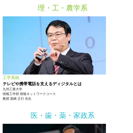
理・工・農学系
工学系統
テレビや携帯電話を支えるディジタルとは
九州工業大学
情報工学部
情報ネットワークコース
教授
黒崎 正行
先生
医・歯・薬・家政系