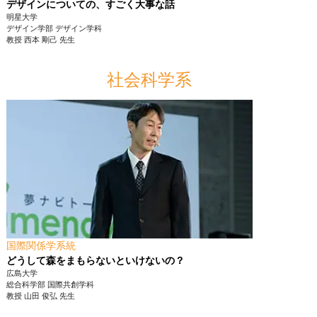
デザインについての、すごく大事な話
明星大学
デザイン学部
デザイン学科
教授
西本 剛己
先生
社会科学系
国際関係学系統
どうして森をまもらないといけないの？
広島大学
総合科学部
国際共創学科
教授
山田 俊弘
先生