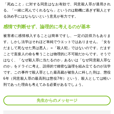
「死ぬこと」に対する同意はなお有効で、同意殺人罪が適用され
る。「一緒に死んでくれるなら」というのは動機に過ぎず殺人とす
る決め手にはならないという意見が有力です。
感情で判断せず、論理的に考えるのが基本
被害者に感情移入することは簡単ですし、一定の説得力もありま
す。しかし法学はそれほど単純でウエットではありません。「女を
だまして死なせた男は悪人」＝「殺人犯」ではないのです。だます
ことで直接人の命を奪うことは物理的に不可能だからです。そうで
はなく、「なぜ殺人罪に当たるのか」あるいは「なぜ同意殺人罪な
のか」をドライに考え、説得的で緻密な論理を組み立てるのが法学
です。この事件で殺人罪とした最高裁が被告人に科した刑は、懲役
6年（同意殺人罪の最高刑は懲役7年）という、殺人としては軽い
刑であった理由も考えてみる必要があるでしょう。
先生からのメッセージ