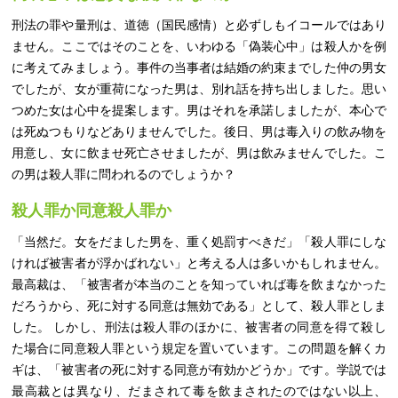
刑法の罪や量刑は、道徳（国民感情）と必ずしもイコールではあり
ません。ここではそのことを、いわゆる「偽装心中」は殺人かを例
に考えてみましょう。事件の当事者は結婚の約束までした仲の男女
でしたが、女が重荷になった男は、別れ話を持ち出しました。思い
つめた女は心中を提案します。男はそれを承諾しましたが、本心で
は死ぬつもりなどありませんでした。後日、男は毒入りの飲み物を
用意し、女に飲ませ死亡させましたが、男は飲みませんでした。こ
の男は殺人罪に問われるのでしょうか？
殺人罪か同意殺人罪か
「当然だ。女をだました男を、重く処罰すべきだ」「殺人罪にしな
ければ被害者が浮かばれない」と考える人は多いかもしれません。
最高裁は、「被害者が本当のことを知っていれば毒を飲まなかった
だろうから、死に対する同意は無効である」として、殺人罪としま
した。 しかし、刑法は殺人罪のほかに、被害者の同意を得て殺し
た場合に同意殺人罪という規定を置いています。この問題を解くカ
ギは、「被害者の死に対する同意が有効かどうか」です。学説では
最高裁とは異なり、だまされて毒を飲まされたのではない以上、